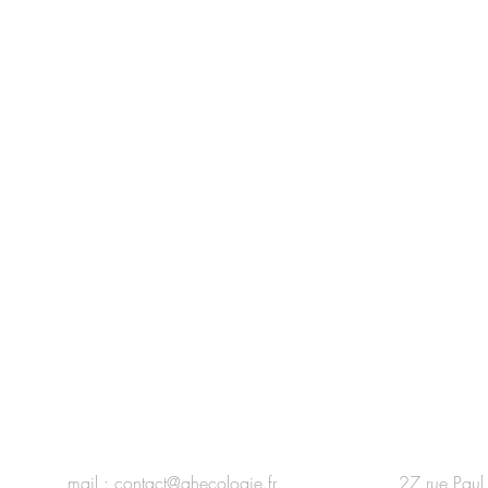
mail :
contact@ahecologie.fr
27 rue Paul