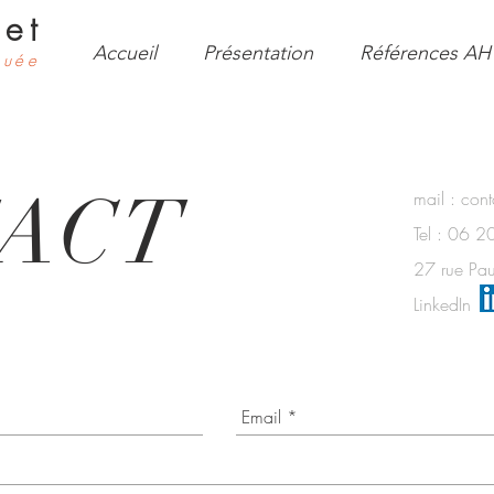
et
Accueil
Présentation
Références AH
quée
ACT
mail :
cont
Tel : 06 
27 rue Pa
LinkedIn