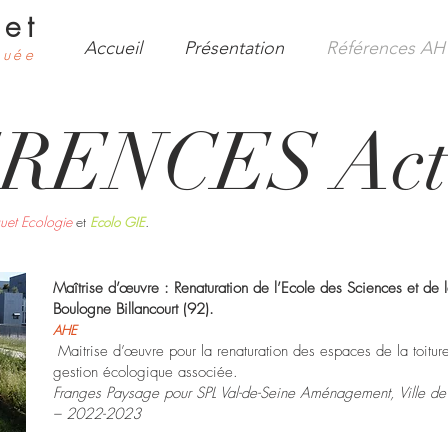
et
Accueil
Présentation
Références AH
quée
ENCES Actu
uet Ecologie
et
.
Ecolo GIE
Maîtrise d’œuvre : Renaturation de l’Ecole des Sciences et de l
Boulogne Billancourt (92).
AHE
Maitrise d’œuvre pour la renaturation des espaces de la toiture
gestion écologique associée.
Franges Paysage pour SPL Val-de-Seine Aménagement, Ville de 
– 2022-2023