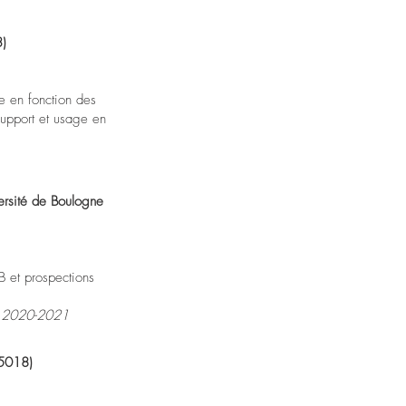
3)
e en fonction des
support et usage en
ersité de Boulogne
 et prospections
 – 2020-2021
75018)