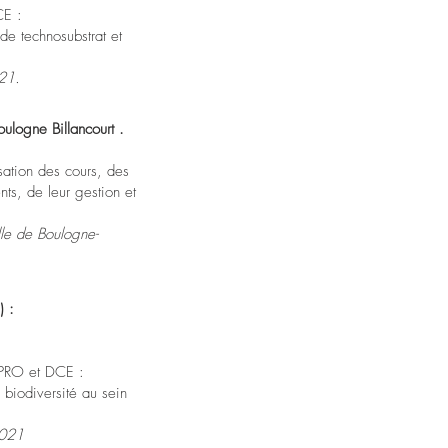
CE :
de technosubstrat et
21.
oulogne Billancourt .
sation des cours, des
ts, de leur gestion et
le de Boulogne-
) :
e PRO et DCE :
 biodiversité au sein
2021