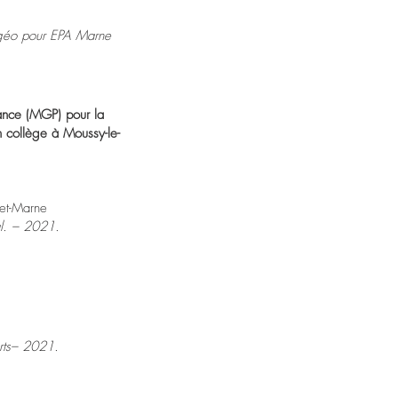
géo pour EPA Marne
ance (MGP) pour la
un collège à Moussy-le-
-et-Marne
l. – 2021.
arts– 2021.