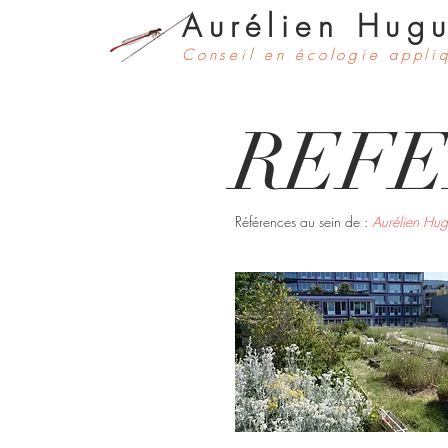
Aurélien Hugu
Conseil en écologie appli
REFER
Références au sein de :
Aurélien Hug