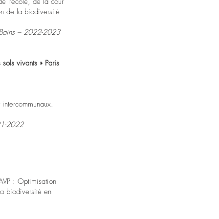
e l’école, de la cour
n de la biodiversité
s-Bains – 2022-2023
ols vivants » Paris
t intercommunaux.
21-2022
 AVP : Optimisation
la biodiversité en