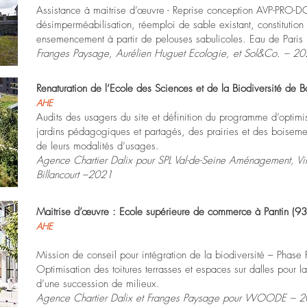
Assistance à maitrise d’œuvre - Reprise conception AVP-PRO-D
désimperméabilisation, réemploi de sable existant, constitution 
ensemencement à partir de pelouses sabulicoles. Eau de Paris
Franges Paysage, Aurélien Huguet Ecologie, et Sol&Co. – 20
Renaturation de l’Ecole des Sciences et de la Biodiversité de B
AHE
Audits des usagers du site et définition du programme d’optimi
jardins pédagogiques et partagés, des prairies et des boisemen
de leurs modalités d’usages.
Agence Chartier Dalix pour SPL Val-de-Seine Aménagement, Vil
Billancourt –2021
Maitrise d’œuvre : Ecole supérieure de commerce à Pantin (93
AHE
Mission de conseil pour intégration de la biodiversité – Phas
Optimisation des toitures terrasses et espaces sur dalles pour la
d’une succession de milieux.
Agence Chartier Dalix et Franges Paysage pour WOODE – 