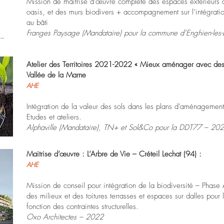
Mission de maitrise d’œuvre complète des espaces extérieurs d
oasis, et des murs biodivers + accompagnement sur l’intégratio
au bâti
Franges Paysage (Mandataire) pour la commune d’Enghien-le
Atelier des Territoires 2021-2022 « Mieux aménager avec des s
Vallée de la Marne
AHE
Intégration de la valeur des sols dans les plans d’aménagemen
Etudes et ateliers.
Alphaville (Mandataire), TN+ et Sol&Co pour la DDT77 – 20
Maitrise d’œuvre : L’Arbre de Vie – Créteil Lechat (94) :
AHE
Mission de conseil pour intégration de la biodiversité – Phase
des milieux et des toitures terrasses et espaces sur dalles pour 
fonction des contraintes structurelles.
Oxo Architectes – 2022