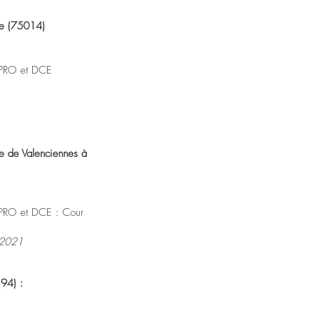
ire (75014)
e PRO et DCE
te de Valenciennes à
e PRO et DCE : Cour
– 2021
(94) :